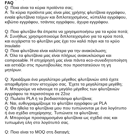
FAQ
Q: Ποια είναι τα κύρια προϊόντα σας;
Α: Τα κύρια προϊόντα μας είναι μίας χρήσης φλυτζάνια εγγράφου,
ενιαία φλυτζάνια τοίχων και διπλοτειχισμένος, κύπελλα εγγράφου,
κιβώτιο εγγράφου, τσάντες εγγράφου, άχυρα εγγράφου.
Q: Ποιο φλυτζάνι θα έπρεπε να χρησιμοποιήσω για τα κρύα ποτά;
Α: Συνήθως χρησιμοποιούμε διπλοτειχισμένο για τα κρύα ποτά,
και ευχάριστα το φλυτζάνι μας έχει τον καλό πάγο και το κρύο
insulatio
Q: Ποια φλυτζάνια είναι καλύτερα για την ανακύκλωση;
Α: Όλα τα φλυτζάνια μας είναι πλήρως ανακυκλώσιμα και
composable. Η επιχείρησή μας είναι πάντα eco-συνειδητοποίηση
και εστιάζει στις πρωτοβουλίες που προστατεύουν τη γη
μητέρων.
Q: Χρειάζομαι ένα μεγαλύτερο μέγεθος φλυτζανιών από έχετε
απαριθμήσει στον ιστοχώρο σας. Έχετε τα μεγαλύτερα μεγέθη;
Α: Μπορούμε να κάνουμε το μεγάλο μέγεθος των φλυτζανιών
εγγράφου τα περισσότερα σε 22oz
Q: Πωλείτε PLA ή τα βιοδιασπάσιμα φλυτζάνια;
Α: Ναι, ευθυγραμμίζουμε το φλυτζάνι εγγράφου με PLA
Q: Θα ήθελα τα φλυτζάνια μου που τυπώνονται με ένα λογότυπο
ή ένα σχέδιο επιχείρησης. Τυπώνετε τα φλυτζάνια;
Α: Μπορούμε προσαρμοσμένα φλυτζάνια ως σχέδιό σας και
τυπωμένη ύλη στο λογότυπό σας.
Q: Ποιο είναι το MOQ στη διαταγή;