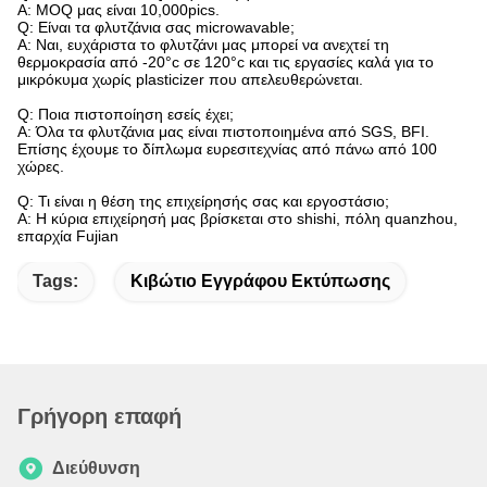
Α: MOQ μας είναι 10,000pics.
Q: Είναι τα φλυτζάνια σας microwavable;
Α: Ναι, ευχάριστα το φλυτζάνι μας μπορεί να ανεχτεί τη
θερμοκρασία από -20°c σε 120°c και τις εργασίες καλά για το
μικρόκυμα χωρίς plasticizer που απελευθερώνεται.
Q: Ποια πιστοποίηση εσείς έχει;
Α: Όλα τα φλυτζάνια μας είναι πιστοποιημένα από SGS, BFI.
Επίσης έχουμε το δίπλωμα ευρεσιτεχνίας από πάνω από 100
χώρες.
Q: Τι είναι η θέση της επιχείρησής σας και εργοστάσιο;
Α: Η κύρια επιχείρησή μας βρίσκεται στο shishi, πόλη quanzhou,
επαρχία Fujian
Tags:
Κιβώτιο Εγγράφου Εκτύπωσης
Γρήγορη επαφή
Διεύθυνση