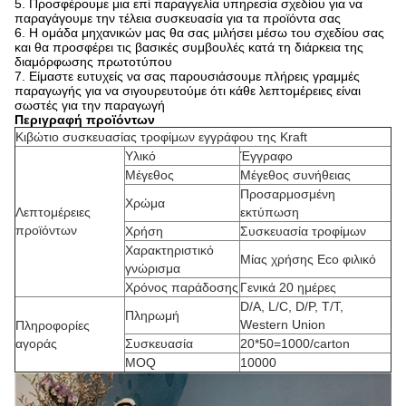
5. Προσφέρουμε μια επί παραγγελία υπηρεσία σχεδίου για να
παραγάγουμε την τέλεια συσκευασία για τα προϊόντα σας
6. Η ομάδα μηχανικών μας θα σας μιλήσει μέσω του σχεδίου σας
και θα προσφέρει τις βασικές συμβουλές κατά τη διάρκεια της
διαμόρφωσης πρωτοτύπου
7. Είμαστε ευτυχείς να σας παρουσιάσουμε πλήρεις γραμμές
παραγωγής για να σιγουρευτούμε ότι κάθε λεπτομέρειες είναι
σωστές για την παραγωγή
Περιγραφή προϊόντων
Κιβώτιο συσκευασίας τροφίμων εγγράφου της Kraft
Υλικό
Έγγραφο
Μέγεθος
Μέγεθος συνήθειας
Προσαρμοσμένη
Χρώμα
Λεπτομέρειες
εκτύπωση
προϊόντων
Χρήση
Συσκευασία τροφίμων
Χαρακτηριστικό
Μίας χρήσης Eco φιλικό
γνώρισμα
Χρόνος παράδοσης
Γενικά 20 ημέρες
D/A, L/C, D/P, T/T,
Πληρωμή
Western Union
Πληροφορίες
αγοράς
Συσκευασία
20*50=1000/carton
MOQ
10000