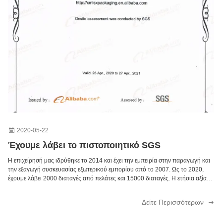
1200gsm τυπωμένα καλλυντικά συσκευάζοντας κιβώτια κραγιόν συνήθειας κιβωτίων με το άσπρο ένθετο
Άκαμπτη δώρων συσκευασίας συσκευασία δώρων κουτιών από χαρτόνι εγγράφου κιβωτίων φανταχτερή με τις λαβές
Ματ κιβώτια συσκευασίας δώρων ελασματοποίησης που διπλώνουν το ορθογώνιο κιβώτιο δώρων με το καπάκι
Διαμορφωμένο ορθογώνιο συσκευάζοντας κιβώτιο εγγράφου κιβώτια δώρων 2 κομματιών με το ασημένιο λογότυπο καπακιών
Διμερές χαρτόνι κιβωτίων εγγράφου κοσμήματος ανοίγματος/κιβωτίων κοσμήματος με το άσπρο ένθετο
Κιβώτιο κοσμήματος σκουλαρικιών κιβωτίων εγγράφου κοσμήματος ζεύγους με το ζαρωμένο ένθετο εγγράφου
2020-05-22
Έχουμε λάβει το πιστοποιητικό SGS
Η επιχείρησή μας ιδρύθηκε το 2014 και έχει την εμπειρία στην παραγωγή και
την εξαγωγή συσκευασίας εξωτερικού εμπορίου από το 2007. Ως το 2020,
έχουμε λάβει 2000 διαταγές από πελάτες και 15000 διαταγές. Η ετήσια αξία
παραγωγής υπερβαίνει 3000000 Δολ ΗΠΑ Είμαστε ο top 10 χρυσός
προμηθευτής των χρυσών ...
Δείτε Περισσότερων