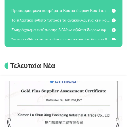
Προσαρμοσμένα κοσμήματα Κουτιά δώρων Κουτί από χαρτόνι με συρτάρια
Το πλαστικό ένθετο τύπωσε τα ανακυκλωμένα κέικ κουτιά από χαρτόνι φεγγαριών κιβωτίων εγγράφου
Ζωηρόχρωμα εκτύπωσης βιβλίων κιβώτια δώρων ύφους συσκευάζοντας τυπωμένα κιβώτιο με την κορδέλλα
Άσπρα κιβώτια χαρτοκιβωτίων συσκευασίας δώρων βάσεων καπακιών χαρτονιού κιβωτίων εγγράφου συσκευασίας πολυτέλειας
Βιβλίων ύφους εγγράφου ανακυκλώσιμο μαύρο χρώμα κιβωτίων συσκευασίας κουτιών από χαρτόνι καλλυντικό
Καλλυντικό κιβώτιο εγγράφου συσκευασίας προϊόντων cOem, υψηλό σημείο που διπλώνει τα κιβώτια συσκευασίας
Τελευταία Νέα
Οι αδιάβροχες συγκολλητικές ετικέτες PVC της PET εγγράφου προσωποποίησαν τις αυτοκόλλητες ετικέτες
Προσαρμόστε τα κιβώτια δώρων παρουσίασης ύφους βιβλίων κιβωτίων εγγράφου συσκευασίας με τα καπάκια
Άσπρο χρώμα παραθύρων εγγράφου κοσμήματος τύπων συρταριών, ανακυκλωμένα παράθυρα δώρων κοσμήματος
Τυπωμένα συνήθεια κιβώτια κοσμήματος που γλιστρούν τα κιβώτια δώρων συρταριών για τη συσκευασία σκουλαρικιών
Πτυσσόμενο δώρο Boxe χαρτονιού παραθύρων εγγράφου κοσμήματος τύπων συρταριών για το σύνολο κοσμημάτων
Κιβώτια παρουσίασης κοσμημάτων χαρτονιού κιβωτίων κοσμήματος εγγράφου της Kraft για τα βραχιόλια
Καλλυντικά κιβώτια αποθήκευσης χαρτονιού κιβωτίων εγγράφου βουρτσών κραγιόν με τα συρτάρια