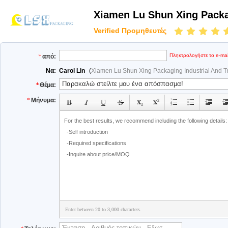
Xiamen Lu Shun Xing Packag
Verified Προμηθευτές
Πληκτρολογήστε το e-ma
από:
Να:
Carol Lin
(
Xiamen Lu Shun Xing Packaging Industrial And Tr
Θέμα:
Μήνυμα:
Enter between 20 to 3,000 characters.