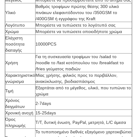
Μέγεθος
Μπορέστε να προσαρμοστείτε από το αίτημά σας
Βαθμός τροφίμων πρώτης θέσης 300 υλικό
Υλικό
πινάκων ελεφαντόδοντου του /350GSM το
/400GSM ή εγγράφου της Kraft
Λογότυπο
Μπορέστε να τυπώσετε το λογότυπό σας
Χρώμα
Μπορέστε να τυπώσετε οποιοδήποτε χρώμα
Ελάχιστη
ποσότητα
10000PCS
διαταγής
Για τη συσκευασία τροφίμων του /salad το
Χρήση
/noodle το /fast κοτόπουλου του /breakfast το
/fries γεύματος παιδιών
Χαρακτηριστικό
Μίας χρήσης, φιλικός προς το περιβάλλον,
γνώρισμα
ανακύκλωσης, βιοδιασπάσιμος
Εξαρτάται από το μέγεθος, υλικό, που τυπώνει το
Τιμή
χρώμα
Χρόνος
2-7days
δειγμάτων
Χρονική ανοχή
15-25days
Όρος
T/T, δυτική ένωση, PayPal, μετρητά, L/C άμεσα
πληρωμής
Το τυποποιημένο διεθνές εξαγόμενο χαρτοκιβώτιο