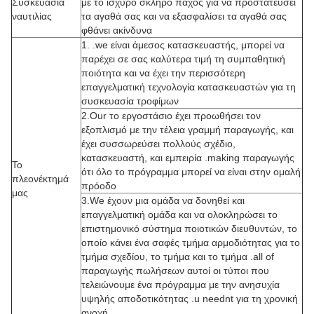
Συσκευασία
με το ισχυρό σκληρό πάχος για να προστατεύσει
ναυτιλίας
τα αγαθά σας και να εξασφαλίσει τα αγαθά σας
φθάνει ακίνδυνα
1. .we είναι άμεσος κατασκευαστής, μπορεί να
παρέχει σε σας καλύτερα τιμή τη συμπαθητική
ποιότητα και να έχει την περισσότερη
επαγγελματική τεχνολογία κατασκευαστών για τη
συσκευασία τροφίμων
2.Our το εργοστάσιο έχει προωθήσει τον
εξοπλισμό με την τέλεια γραμμή παραγωγής, και
έχει συσσωρεύσει πολλούς σχέδιο,
κατασκευαστή, και εμπειρία .making παραγωγής
Το
ότι όλο το πρόγραμμα μπορεί να είναι στην ομαλή
πλεονέκτημά
πρόοδο
μας
3.We έχουν μια ομάδα να δονηθεί και
επαγγελματική ομάδα και να ολοκληρώσει το
επιστημονικό σύστημα ποιοτικών διευθυντών, το
οποίο κάνει ένα σαφές τμήμα αρμοδιότητας για το
τμήμα σχεδίου, το τμήμα και το τμήμα .all of
παραγωγής πωλήσεων αυτοί οι τύποι που
τελειώνουμε ένα πρόγραμμα με την ανησυχία
υψηλής αποδοτικότητας .u neednt για τη χρονική
ανοχή