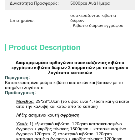
Δυνατότητα Προσφοράς:
5000pcs Ανά Ημέρα
συσκευάζοντας κιβώτια 
Επισημαίνω:
δώρων
, 
Κιβώτιο δώρων εγγράφου
Product Description
Διαμορφωμένο ορθογώνιο συσκευάζοντας κιβώτιο
εγγράφου κιβώτια δώρων 2 κομματιών με το ασημένιο
λογότυπο καπακιών
Περιγραφή:
Κατασκευασμένο μαύρο κιβώτιο καπακιών και βάσεων με το
ασημένιο λογότυπο.
Προδιαγραφή:
Μέγεθος:
29*29*10cm (το ύψος είναι 4.75cm και για κάτω
από την κάλυψη και κάτω από το καπάκι)
Λήξη:
ασημένια καυτή σφράγιση
Υλικό:
1) εξωτερικό κιβώτιο: 120gsm κατασκευασμένο
έγγραφο + γκρίζος πίνακας 1500gsm + κατασκευασμένο
έγγραφο 120gsm. 2) εσωτερικό κιβώτιο: 120gsm
κατασκευασμένο έγγραφο + γκρίζος πίνακας 1200gsm +