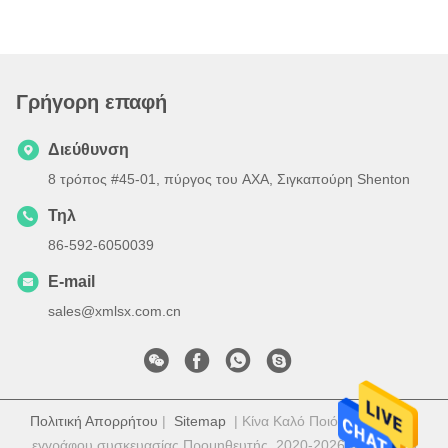
Γρήγορη επαφή
Διεύθυνση
8 τρόπος #45-01, πύργος του AXA, Σιγκαπούρη Shenton
Τηλ
86-592-6050039
E-mail
sales@xmlsx.com.cn
Πολιτική Απορρήτου
|
Sitemap
| Κίνα Καλό Ποιότητα Κιβώτιο
εγγράφου συσκευασίας Προμηθευτής. 2020-2026 Xiamen Lu