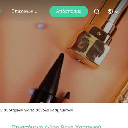
α
Επικοινωνήστε Μαζί Μας
Απόσπασμα
 συρταριών για το σύνολο κοσμημάτων
Πτυσσόμενο Δώρο Boxe Χαρτονιού