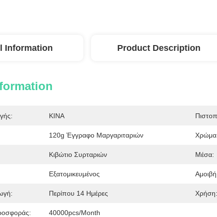
l Information
Product Description
nformation
γής:
ΚΙΝΑ
Πιστοπ
120g Έγγραφο Μαργαριταριών
Χρώμα
Κιβώτιο Συρταριών
Μέσα:
Εξατομικευμένος
Αμοιβή
ωγή:
Περίπου 14 Ημέρες
Χρήση
ροσφοράς:
40000pcs/month