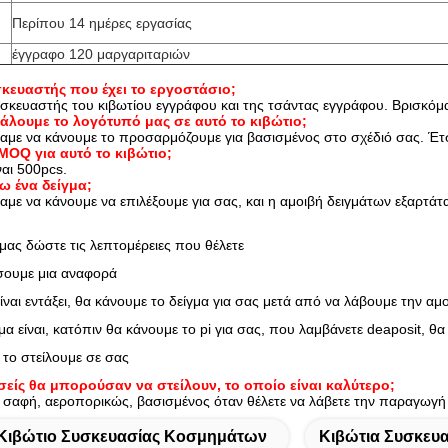
Περίπου 14 ημέρες εργασίας
έγγραφο 120 μαργαριταριών
σκευαστής που έχει το εργοστάσιο;
ασκευαστής του κιβωτίου εγγράφου και της τσάντας εγγράφου. Βρισκόμα
λουμε το λογότυπό μας σε αυτό το κιβώτιο;
αμε να κάνουμε το προσαρμόζουμε για βασισμένος στο σχέδιό σας. Έτσ
OQ για αυτό το κιβώτιο;
αι 500pcs.
 ένα δείγμα;
με να κάνουμε να επιλέξουμε για σας, και η αμοιβή δειγμάτων εξαρτάτα
ας δώστε τις λεπτομέρειες που θέλετε
σουμε μια αναφορά
είναι εντάξει, θα κάνουμε το δείγμα για σας μετά από να λάβουμε την αμ
γμα είναι, κατόπιν θα κάνουμε το pi για σας, που λαμβάνετε deaposit,
 το στείλουμε σε σας
σείς θα μπορούσαν να στείλουν, το οποίο είναι καλύτερο;
σαφή, αεροπορικώς, βασισμένος όταν θέλετε να λάβετε την παραγωγή 
Κιβώτιο Συσκευασίας Κοσμημάτων
Κιβώτια Συσκευ