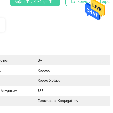
Επικοινωνήστε Τώρα
Λάβετε Την Καλύτερη Τιμή
οίηση:
BV
:
Χρυσός
Χρυσό Χρώμα
 Δειγμάτων:
$85
:
Συσκευασία Κοσμημάτων