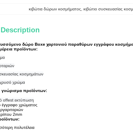
κιβώτια δώρων κοσμήματος
, 
κιβώτιο συσκευασίας κοσ
 Description
τυσσόμενο δώρο Boxe χαρτονιού παραθύρων εγγράφου κοσμήμα
μέρεια προϊόντων:
μα
ρταριών
υσκευασίας κοσμημάτων
 χρυσό χρώμα
ό γνώρισμα προϊόντων:
ό offest εκτύπωση
ό έγγραφο χρώματος
ργαριταριών
περίπου 2mm
ροϊόντων:
σσότερη πολυτέλεια