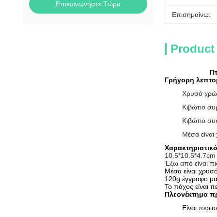
Επικοινωνήστε Τώρα
Επισημαίνω:
Product
Π
Γρήγορη λεπτο
Χρυσό χρώ
Κιβώτιο συ
Κιβώτιο σ
Μέσα είναι
Χαρακτηριστικ
10.5*10.5*4.7cm
Έξω από είναι πι
Μέσα είναι χρυσ
120g έγγραφο μα
Το πάχος είναι 
Πλεονέκτημα π
Είναι περι