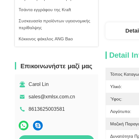
Τσάντα εγγράφου της Kraft
Συσκευασία προϊόντων υγειονομικής
περίθαλψης
Detai
Κόκκινος φάκελος ANG Bao
Detail I
Επικοινωνήστε μαζί μας
Τόπος Καταγω
Carol Lin
Υλικό:
sales@xmlsx.com.cn
Ύφος:
8613625003581
Λογότυπο:
Μαζική Παραγ
Δυνατότητα Π