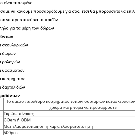
ο είναι τυπωμένο.
αμε να κάνουμε προσαρμόζουμε για σας, έτσι θα μπορούσατε να επιλέξ
ε να προστατεύσει το προϊόν
λληλο για τα μέρη των δώρων
ϊόντων
:
 σκουλαρικιών
α δώρων
α ρολογιών
α υφασμάτων
α κοσμήματος
 δαχτυλιδιών
ροϊόντων
Το άμεσο παράθυρο κοσμήματος τύπων συρταριών κατασκευαστών
χρώμα και μπορεί να προσαρμοστεί
Γκρίζος πίνακας
COem ή ODM
Ματ ελασματοποίηση ή καμία ελασματοποίηση
500pcs