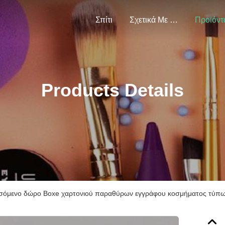
Σπίτι
Σχετικά Με Εμάς
Προϊόντ
Products Details
σόμενο δώρο Boxe χαρτονιού παραθύρων εγγράφου κοσμήματος τύπων