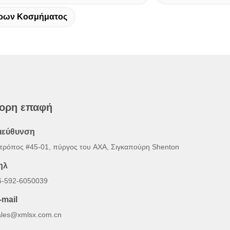
ρων Κοσμήματος
ορη επαφή
ιεύθυνση
 τρόπος #45-01, πύργος του AXA, Σιγκαπούρη Shenton
ηλ
6-592-6050039
-mail
ales@xmlsx.com.cn