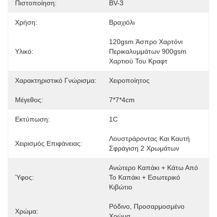
Πιστοποίηση:
BV-3
Χρήση:
Βραχιόλι
120gsm Άσπρο Χαρτόνι 
Υλικό:
Περικαλυμμάτων 900gsm 
Χαρτιού Του Κραφτ
Χαρακτηριστικό Γνώρισμα:
Χειροποίητος
Μέγεθος:
7*7*4cm
Εκτύπωση:
1C
Λουστράροντας Και Καυτή 
Χειρισμός Επιφάνειας:
Σφράγιση 2 Χρωμάτων
Ανώτερο Καπάκι + Κάτω Από 
Ύφος:
Το Καπάκι + Εσωτερικό 
Κιβώτιο
Ρόδινο, Προσαρμοσμένο 
Χρώμα:
Χρώμα