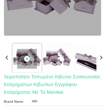
Χειροποίητο Τυπωμένο Κιβώτιο Συσκευασίας
Κοσμημάτων Κιβωτίων Εγγράφου
Κοσμήματος Με Τα Μανίκια
ARI
Brand Name: