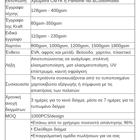
Εκτύπωση
Χρώματα CMYK ή Pantone No.&Customized
Έγγραφο
128gsm - 400gsm
τέχνης
Έγγραφο
80gsm-350gsm
της Kraft
Ειδικό
110gsm - 230gsm
έγγραφο
Χαρτόνι
800gsm, 1000gsm, 1200gsm, 1500gsm 1800gsm
Ένθετο
EVA, αφρός και μετάξι. Βελούδο, χαρτόνι, πλαστικό
Αποτυπώνοντας σε ανάγλυφο, στιλπνή
Λήξη
ελασματοποίηση, ματ ελασματοποίηση, UV
επίστρωμα, καυτή σφράγιση
Τα προϊόντα συσκευάζονται από το τυποποιημένο
Συσκευασία
χαρτοκιβώτιο εξαγωγής ή σύμφωνα με τις
απαιτήσεις των πελατών
Χρονική
3 ημέρες για το κενό δείγμα, μέσα σε 7 ημέρες για το
ανοχή
τυπωμένο δείγμα
δειγμάτων
MOQ
1000PCS/design
•Επάνω από το γρήγορο ποσοστό απάντησης 96%
• Ελεύθερο δείγμα
•Επαγγελματική ομάδα πωλήσεων για να σας