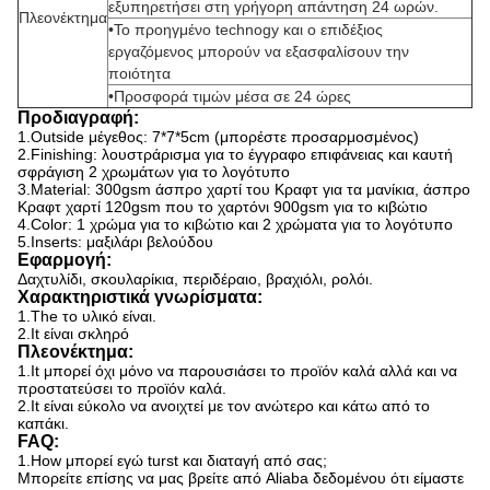
εξυπηρετήσει στη γρήγορη απάντηση 24 ωρών.
Πλεονέκτημα
•Το προηγμένο technogy και ο επιδέξιος
εργαζόμενος μπορούν να εξασφαλίσουν την
ποιότητα
•Προσφορά τιμών μέσα σε 24 ώρες
Προδιαγραφή:
1.Outside μέγεθος: 7*7*5cm (μπορέστε προσαρμοσμένος)
2.Finishing: λουστράρισμα για το έγγραφο επιφάνειας και καυτή
σφράγιση 2 χρωμάτων για το λογότυπο
3.Material: 300gsm άσπρο χαρτί του Κραφτ για τα μανίκια, άσπρο
Κραφτ χαρτί 120gsm που το χαρτόνι 900gsm για το κιβώτιο
4.Color: 1 χρώμα για το κιβώτιο και 2 χρώματα για το λογότυπο
5.Inserts: μαξιλάρι βελούδου
Εφαρμογή:
Δαχτυλίδι, σκουλαρίκια, περιδέραιο, βραχιόλι, ρολόι.
Χαρακτηριστικά γνωρίσματα:
1.The το υλικό είναι.
2.It είναι σκληρό
Πλεονέκτημα:
1.It μπορεί όχι μόνο να παρουσιάσει το προϊόν καλά αλλά και να
προστατεύσει το προϊόν καλά.
2.It είναι εύκολο να ανοιχτεί με τον ανώτερο και κάτω από το
καπάκι.
FAQ:
1.How μπορεί εγώ turst και διαταγή από σας;
Μπορείτε επίσης να μας βρείτε από Aliaba δεδομένου ότι είμαστε