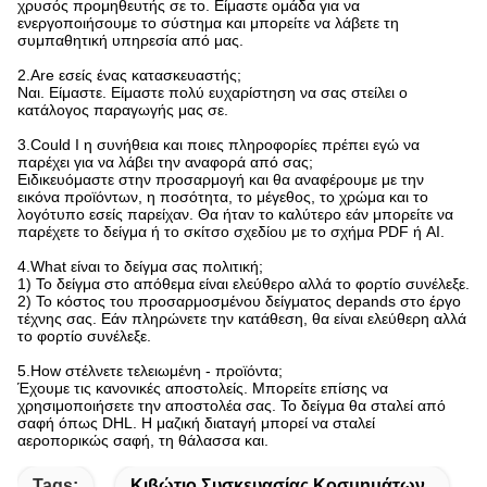
χρυσός προμηθευτής σε το. Είμαστε ομάδα για να
ενεργοποιήσουμε το σύστημα και μπορείτε να λάβετε τη
συμπαθητική υπηρεσία από μας.
2.Are εσείς ένας κατασκευαστής;
Ναι. Είμαστε. Είμαστε πολύ ευχαρίστηση να σας στείλει ο
κατάλογος παραγωγής μας σε.
3.Could Ι η συνήθεια και ποιες πληροφορίες πρέπει εγώ να
παρέχει για να λάβει την αναφορά από σας;
Ειδικευόμαστε στην προσαρμογή και θα αναφέρουμε με την
εικόνα προϊόντων, η ποσότητα, το μέγεθος, το χρώμα και το
λογότυπο εσείς παρείχαν. Θα ήταν το καλύτερο εάν μπορείτε να
παρέχετε το δείγμα ή το σκίτσο σχεδίου με το σχήμα PDF ή AI.
4.What είναι το δείγμα σας πολιτική;
1) Το δείγμα στο απόθεμα είναι ελεύθερο αλλά το φορτίο συνέλεξε.
2) Το κόστος του προσαρμοσμένου δείγματος depands στο έργο
τέχνης σας. Εάν πληρώνετε την κατάθεση, θα είναι ελεύθερη αλλά
το φορτίο συνέλεξε.
5.How στέλνετε τελειωμένη - προϊόντα;
Έχουμε τις κανονικές αποστολείς. Μπορείτε επίσης να
χρησιμοποιήσετε την αποστολέα σας. Το δείγμα θα σταλεί από
σαφή όπως DHL. Η μαζική διαταγή μπορεί να σταλεί
αεροπορικώς σαφή, τη θάλασσα και.
Tags:
Κιβώτιο Συσκευασίας Κοσμημάτων