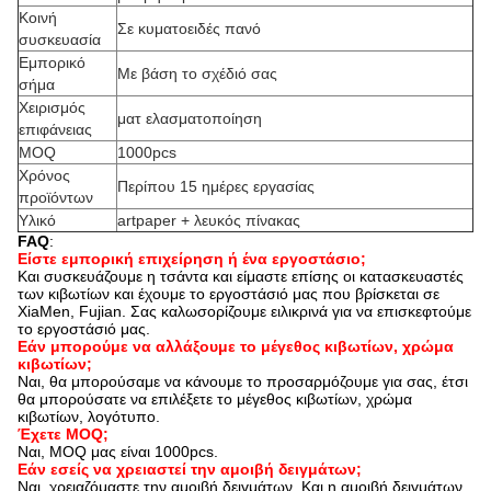
Κοινή
Σε κυματοειδές πανό
συσκευασία
Εμπορικό
Με βάση το σχέδιό σας
σήμα
Χειρισμός
ματ ελασματοποίηση
επιφάνειας
MOQ
1000pcs
Χρόνος
Περίπου 15 ημέρες εργασίας
προϊόντων
Υλικό
artpaper + λευκός πίνακας
FAQ
:
Είστε εμπορική επιχείρηση ή ένα εργοστάσιο;
Και συσκευάζουμε η τσάντα και είμαστε επίσης οι κατασκευαστές
των κιβωτίων και έχουμε το εργοστάσιό μας που βρίσκεται σε
XiaMen, Fujian. Σας καλωσορίζουμε ειλικρινά για να επισκεφτούμε
το εργοστάσιό μας.
Εάν μπορούμε να αλλάξουμε το μέγεθος κιβωτίων, χρώμα
κιβωτίων;
Ναι, θα μπορούσαμε να κάνουμε το προσαρμόζουμε για σας, έτσι
θα μπορούσατε να επιλέξετε το μέγεθος κιβωτίων, χρώμα
κιβωτίων, λογότυπο.
Έχετε MOQ;
Ναι, MOQ μας είναι 1000pcs.
Εάν εσείς να χρειαστεί την αμοιβή δειγμάτων;
Ναι. χρειαζόμαστε την αμοιβή δειγμάτων. Και η αμοιβή δειγμάτων