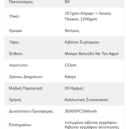
Πιστοποίηση:
BV
157gsm Artpapr + Λευκός 
Υλικό:
Πίνακας 1200gsm
Χρώμα:
Άσπρος
Ύφος:
Κιβώτιο Συρταριών
Ένθετο:
Μαύρο Βελούδο Με Τον Αφρό
Λογότυπο:
COem
Χρόνος Δειγμάτων:
6days
Μαζική Παραγωγή:
20 Ημέρες
Χρήση:
Καλλυντική Συσκευασία
Δυνατότητα Προσφοράς:
30000PCS/Month
τυπωμένα κιβώτια εγγράφου
, 
Επισημαίνω:
Κιβώτιο εγγράφου εκτύπωσης