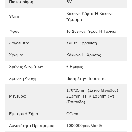
Πιστοποίηση:
BV
Κόκκινη Κάρτα Ή Κόκκινο 
Υλικό:
Ύφασμα
Ύφος:
Το Δυτικός-Ύφος Ή Τυλίγει
Λογότυπο:
Καυτή Σφράγιση
Χρώμα:
Κόκκινο Ή Χρυσός
Χρόνος Δειγμάτων:
6 Ημέρες
Χρονική Ανοχή:
Βάση Στην Ποσότητα
170*85mm (στενό Μέγεθος)  
Μέγεθος:
213mm (η) Χ 183mm (ψ) 
(επίπεδο)
Εμπορικό Σήμα:
COem
Δυνατότητα Προσφοράς:
1000000pcs/month