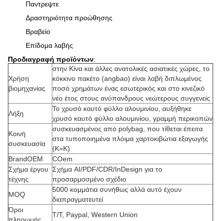
Παντρεψτε
Δραστηριότητα προώθησης
Βραβείο
Επίδομα λαβής
Προδιαγραφή προϊόντων
:
στην Κίνα και άλλες ανατολικές ασιατικές χώρες, το
Χρήση
κόκκινο πακέτο (angbao) είναι λαβή διπλωμένος
βιομηχανίας
ποσό χρημάτων ένας εσωτερικός και στο κινεζικό
νέο έτος στους ανύπανδρους νεώτερους συγγενείς
Το χρυσό καυτό φύλλο αλουμινίου, αυξήθηκε
Λήξη
χρυσό καυτό φύλλο αλουμινίου, γραμμή περικοπών
συσκευασμένος από polybag, που τίθεται έπειτα
Κοινή
στα τυποποιημένα πλόιμα χαρτοκιβώτια εξαγωγής
συσκευασία
(K=K)
BrandOEM
COem
Σχήμα έργου
Σχήμα AI/PDF/CDR/InDesign για το
τέχνης
προσαρμοσμένο σχέδιο
5000 κομμάτια συνήθως αλλά αυτό έχουν
MOQ
διαπραγματευτεί
Όροι
T/T, Paypal, Western Union
πληρωμής