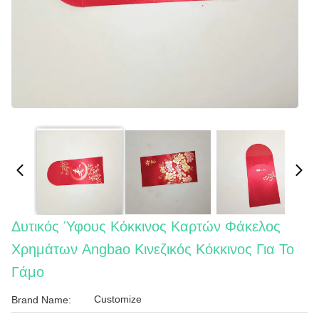
Δυτικός Ύφους Κόκκινος Καρτών Φάκελος
Χρημάτων Angbao Κινεζικός Κόκκινος Για Το
Γάμο
Customize
Brand Name: